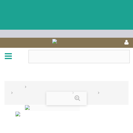
Unser Shop befindet sich zur Zeit wegen Überarbeitung im Katalog-Modus.
Für Bestellungen rufen Sie uns an(Tel: 0621 - 12807444) oder senden Ihre
Bestellung an info@marodoro.de
You cannot place a new order from your country.
United States
navigation
NAVIGATION
START
KERZENMANUFAKTUR CERABELLA, BARCELONA
RAUMDÜFTE & DUFTKERZEN
NUMBERS
NR. 30
vergrößern
PLUM & INCENSE KERZE