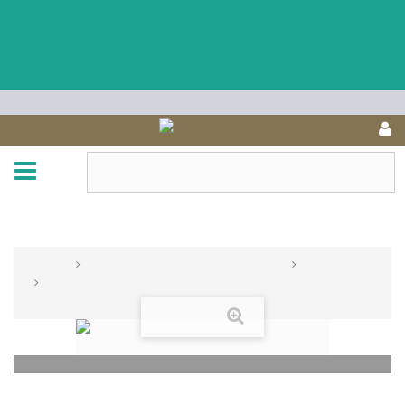
Unser Shop befindet sich zur Zeit wegen Überarbeitung im Katalog-Modus.
Für Bestellungen rufen Sie uns an(Tel: 0621 - 12807444) oder senden Ihre
Bestellung an info@marodoro.de
You cannot place a new order from your country.
United States
navigation
NAVIGATION
START
SEIFEN & KOSMETIK & ZUBEHÖR
WALDE 1777
WALDE FLÜSSIGE SEIFE FROTTEE FÜR HAND, KÖRPER, GESICHT
500ML
vergrößern
WALDE FLÜSSIGE SEIFE